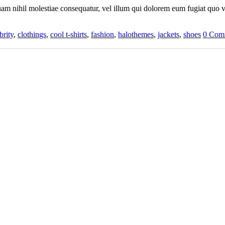
quam nihil molestiae consequatur, vel illum qui dolorem eum fugiat quo
brity
,
clothings
,
cool t-shirts
,
fashion
,
halothemes
,
jackets
,
shoes
0 Com