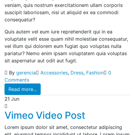
veniam, quis nostrum exercitationem ullam corporis
suscipit laboriosam, nisi ut aliquid ex ea commodi
consequatur?
Quis autem vel eum iure reprehenderit qui in ea
voluptate velit esse quam nihil molestiae consequatur,
vel illum qui dolorem eum fugiat quo voluptas nulla
pariatur? Nemo enim ipsam voluptatem quia voluptas
sit aspernatur aut odit aut fugit.
By
gerencia
Accessories
,
Dress
,
Fashion
0
Comments
Read more...
21
Jun
Vimeo Video Post
Lorem ipsum dolor sit amet, consectetur adipiscing
elit, eiusmod tempor incididunt ut labore. Lorem ipsum