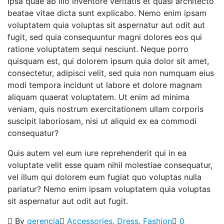
Ipsa quae ab illo inventore veritatis et quasi architecto
beatae vitae dicta sunt explicabo. Nemo enim ipsam
voluptatem quia voluptas sit aspernatur aut odit aut
fugit, sed quia consequuntur magni dolores eos qui
ratione voluptatem sequi nesciunt. Neque porro
quisquam est, qui dolorem ipsum quia dolor sit amet,
consectetur, adipisci velit, sed quia non numquam eius
modi tempora incidunt ut labore et dolore magnam
aliquam quaerat voluptatem. Ut enim ad minima
veniam, quis nostrum exercitationem ullam corporis
suscipit laboriosam, nisi ut aliquid ex ea commodi
consequatur?
Quis autem vel eum iure reprehenderit qui in ea
voluptate velit esse quam nihil molestiae consequatur,
vel illum qui dolorem eum fugiat quo voluptas nulla
pariatur? Nemo enim ipsam voluptatem quia voluptas
sit aspernatur aut odit aut fugit.
By
gerencia
Accessories
,
Dress
,
Fashion
0