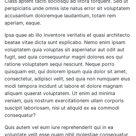
Class aptent taciti sociosqu ad litora torquent. Sed ut
perspiciatis unde omnis iste natus error sit voluptatem
accusantium doloremque laudantium, totam rem
aperiam, eaque.
Ipsa quae ab illo inventore veritatis et quasi architecto
beatae vitae dicta sunt explicabo. Nemo enim ipsam
voluptatem quia voluptas sit aspernatur aut odit aut
fugit, sed quia consequuntur magni dolores eos qui
ratione voluptatem sequi nesciunt. Neque porro
quisquam est, qui dolorem ipsum quia dolor sit amet,
consectetur, adipisci velit, sed quia non numquam eius
modi tempora incidunt ut labore et dolore magnam
aliquam quaerat voluptatem. Ut enim ad minima
veniam, quis nostrum exercitationem ullam corporis
suscipit laboriosam, nisi ut aliquid ex ea commodi
consequatur?
Quis autem vel eum iure reprehenderit qui in ea
voluptate velit esse quam nihil molestiae consequatur,