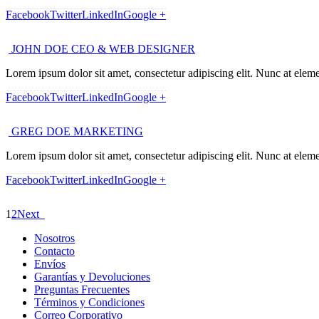
Facebook
Twitter
LinkedIn
Google +
JOHN DOE
CEO & WEB DESIGNER
Lorem ipsum dolor sit amet, consectetur adipiscing elit. Nunc at eleme
Facebook
Twitter
LinkedIn
Google +
GREG DOE
MARKETING
Lorem ipsum dolor sit amet, consectetur adipiscing elit. Nunc at eleme
Facebook
Twitter
LinkedIn
Google +
1
2
Next
Nosotros
Contacto
Envíos
Garantías y Devoluciones
Preguntas Frecuentes
Términos y Condiciones
Correo Corporativo